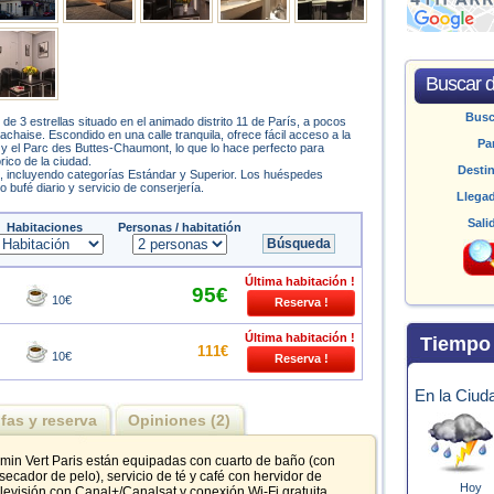
Buscar d
Bus
de 3 estrellas situado en el animado distrito 11 de París, a pocos
haise. Escondido en una calle tranquila, ofrece fácil acceso a la
Pa
ue y el Parc des Buttes-Chaumont, lo que lo hace perfecto para
órico de la ciudad.
Desti
, incluyendo categorías Estándar y Superior. Los huéspedes
 bufé diario y servicio de conserjería.
Llega
Sali
Habitaciones
Personas / habitatión
Última habitación !
95€
10€
Última habitación !
Tiempo
111€
10€
En la Ciud
ifas y reserva
Opiniones (2)
min Vert Paris están equipadas con cuarto de baño (con
secador de pelo), servicio de té y café con hervidor de
Hoy
elevisión con Canal+/Canalsat y conexión Wi-Fi gratuita.