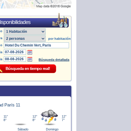
isponibilidades
co
ra
por habitación
no
da
da
Búsqueda detallada
ad París 11
11°
12°
12°
8°
8°
7°
Sábado
Domingo