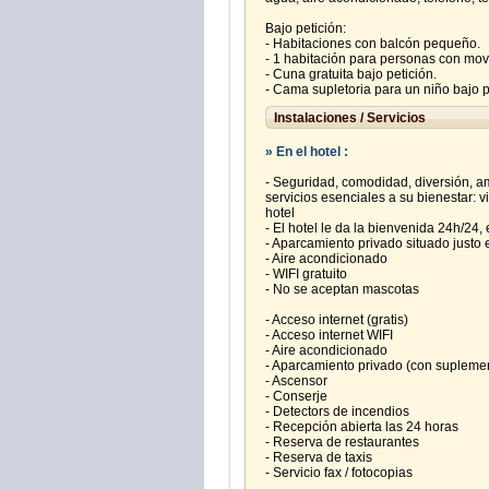
Bajo petición:
- Habitaciones con balcón pequeño.
- 1 habitación para personas con mov
- Cuna gratuita bajo petición.
- Cama supletoria para un niño bajo 
Instalaciones / Servicios
» En el hotel :
- Seguridad, comodidad, diversión, am
servicios esenciales a su bienestar: vi
hotel
- El hotel le da la bienvenida 24h/24,
- Aparcamiento privado situado justo 
- Aire acondicionado
- WIFI gratuito
- No se aceptan mascotas
- Acceso internet (gratis)
- Acceso internet WIFI
- Aire acondicionado
- Aparcamiento privado (con supleme
- Ascensor
- Conserje
- Detectors de incendios
- Recepción abierta las 24 horas
- Reserva de restaurantes
- Reserva de taxis
- Servicio fax / fotocopias