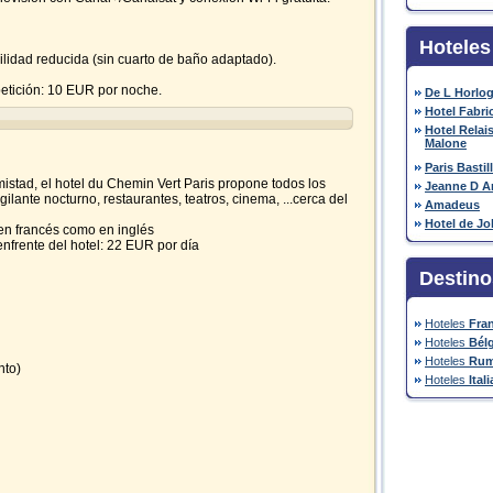
Hoteles
ilidad reducida (sin cuarto de baño adaptado).
petición: 10 EUR por noche.
De L Horlo
Hotel Fabri
Hotel Relai
Malone
Paris Bastil
istad, el hotel du Chemin Vert Paris propone todos los
Jeanne D Ar
gilante nocturno, restaurantes, teatros, cinema, ...cerca del
Amadeus
Hotel de J
 en francés como en inglés
enfrente del hotel: 22 EUR por día
Destino
Hoteles
Fra
Hoteles
Bél
Hoteles
Rum
nto)
Hoteles
Itali