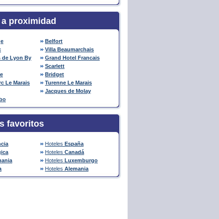
 a proximidad
ge
Belfort
c
Villa Beaumarchais
s de Lyon By
Grand Hotel Francais
Scarlett
le
Bridget
c Le Marais
Turenne Le Marais
Jacques de Molay
obo
s favoritos
ncia
Hoteles
España
gica
Hoteles
Canadá
ania
Hoteles
Luxemburgo
a
Hoteles
Alemania