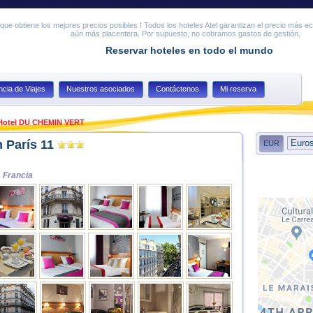
ue obtiene los mejores precios posibles ! Todos los hoteles Atel garantizan el precio más e
aún más placentera. Por supuesto, no cobramos gastos de gestión.
Reservar hoteles en todo el mundo
cia de Viajes
Nuestros asociados
Contáctenos
Mi reserva
Hotel DU CHEMIN VERT
 París 11
EUR
, Francia