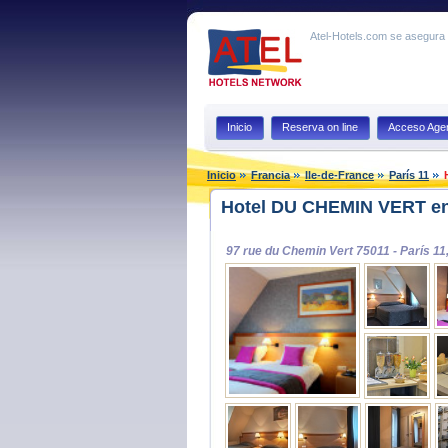
Atel-Hotels.com se asegura q
Inicio
Reserva on line
Acceso Agen
Inicio
Francia
Ile-de-France
París 11
Hotel DU CHEMIN VERT en
97 rue du Chemin Vert 75011 - París 11