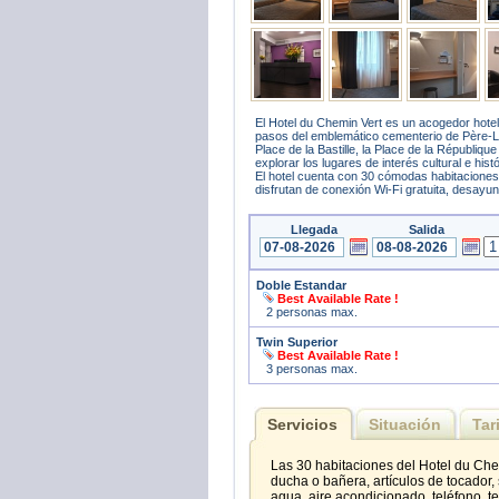
El Hotel du Chemin Vert es un acogedor hotel 
pasos del emblemático cementerio de Père-Lac
Place de la Bastille, la Place de la Républiq
explorar los lugares de interés cultural e hist
El hotel cuenta con 30 cómodas habitaciones
disfrutan de conexión Wi-Fi gratuita, desayuno
Llegada
Salida
Doble Estandar
Best Available Rate !
2 personas max.
Twin Superior
Best Available Rate !
3 personas max.
Servicios
Situación
Tar
Las 30 habitaciones del Hotel du Che
ducha o bañera, artículos de tocador, 
agua, aire acondicionado, teléfono, t