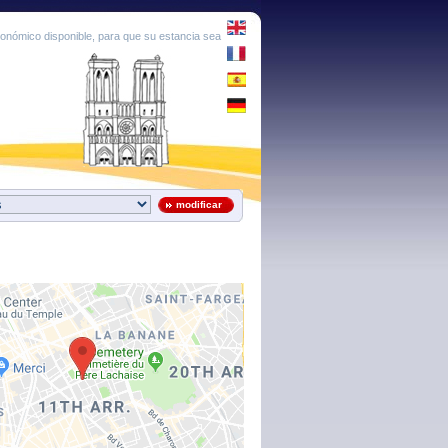
conómico disponible, para que su estancia sea
modificar