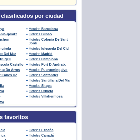
 clasificados por ciudad
oyo
Hoteles
Barcelona
nia-goiatz
Hoteles
Bilbao
nchon
Hoteles
Colonia De Sant
Jordi
ngirola
Hoteles
Iglesuela Del Cid
et Del Mar
Hoteles
Madrid
frugell
Hoteles
Pamplona
scola Castello
Hoteles
Port D Andratx
nte De Arros
Hoteles
Puertomingalvo
 Carles De
Hoteles
Santander
Hoteles
Santillana Del Mar
lla
Hoteles
Sitges
ela
Hoteles
Urnieta
o
Hoteles
Villahermosa
ava
s favoritos
ncia
Hoteles
España
gica
Hoteles
Canadá