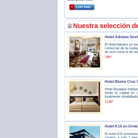
Leer más
Nuestra selección d
Hotel Adriano Sevil
El Hotel Adriano se en
comercial de la ciudad.
de ocio como el de nego
78€*
Hotel Blume Cruz S
Hotel Boutique Indepe
fondo la capital en 
totalmente rehabilitad
123€*
Hotel K10 en Urnie
El hotel K10 presenta
Urnieta, a sólo 7 mi