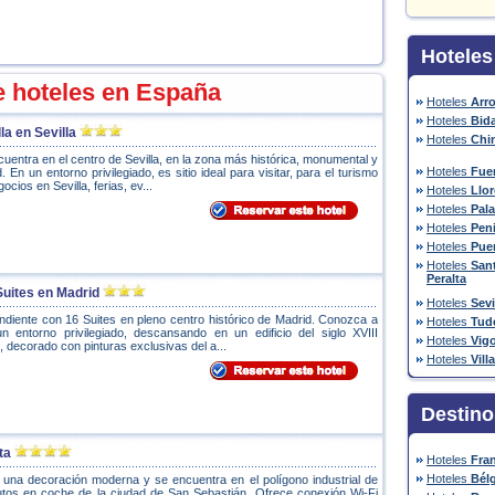
Hoteles
e hoteles en España
Hoteles
Arr
Hoteles
Bida
la en Sevilla
Hoteles
Chi
cuentra en el centro de Sevilla, en la zona más histórica, monumental y
Hoteles
Fue
 En un entorno privilegiado, es sitio ideal para visitar, para el turismo
cios en Sevilla, ferias, ev...
Hoteles
Llor
Hoteles
Pala
Hoteles
Peni
Hoteles
Pue
Hoteles
Sant
Peralta
uites en Madrid
Hoteles
Sevi
ndiente con 16 Suites en pleno centro histórico de Madrid. Conozca a
Hoteles
Tud
un entorno privilegiado, descansando en un edificio del siglo XVIII
Hoteles
Vig
o, decorado con pinturas exclusivas del a...
Hoteles
Vill
Destino
ta
Hoteles
Fra
Hoteles
Bél
 una decoración moderna y se encuentra en el polígono industrial de
nutos en coche de la ciudad de San Sebastián. Ofrece conexión Wi-Fi