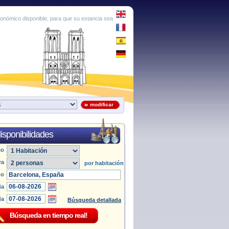
conómico disponible, para que su estancia sea
modificar
isponibilidades
co
ra
por habitación
no
da
da
Búsqueda detallada