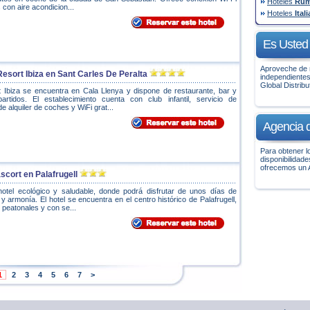
Hoteles
Rum
 con aire acondicion...
Hoteles
Itali
Es Usted 
Aproveche de n
Resort Ibiza en Sant Carles De Peralta
independientes
Global Distrib
t Ibiza se encuentra en Cala Llenya y dispone de restaurante, bar y
rtidos. El establecimiento cuenta con club infantil, servicio de
e alquiler de coches y WiFi grat...
Agencia d
Para obtener l
disponibilidad
ofrecemos un 
scort en Palafrugell
tel ecológico y saludable, donde podrá disfrutar de unos días de
 armonía. El hotel se encuentra en el centro histórico de Palafrugell,
 peatonales y con se...
1
2
3
4
5
6
7
>