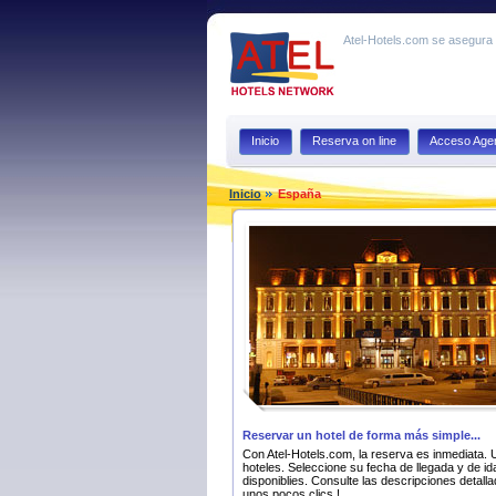
Atel-Hotels.com se asegura q
Inicio
Reserva on line
Acceso Agen
Inicio
España
Reservar un hotel de forma más simple...
Con Atel-Hotels.com, la reserva es inmediata. U
hoteles. Seleccione su fecha de llegada y de ida
disponiblies. Consulte las descripciones detall
unos pocos clics !