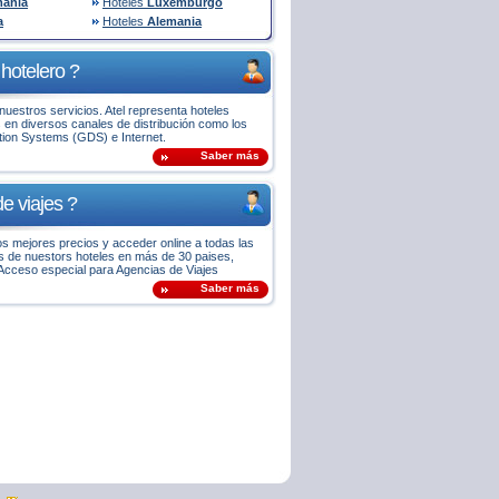
ania
Hoteles
Luxemburgo
a
Hoteles
Alemania
hotelero ?
uestros servicios. Atel representa hoteles
 en diversos canales de distribución como los
ution Systems (GDS) e Internet.
Saber más
e viajes ?
os mejores precios y acceder online a todas las
es de nuestors hoteles en más de 30 paises,
Acceso especial para Agencias de Viajes
Saber más