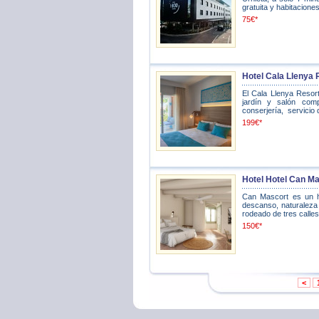
gratuita y habitaciones
75€*
Hotel Cala Llenya 
El Cala Llenya Resor
jardín y salón compa
conserjería, servicio d
199€*
Hotel Hotel Can Ma
Can Mascort es un ho
descanso, naturaleza y
rodeado de tres calles
150€*
<