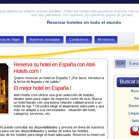
ue obtiene los mejores precios posibles ! Todos los hoteles Atel garantizan el precio más e
aún más placentera. Por supuesto, no cobramos gastos de gestión.
Reservar hoteles en todo el mundo
cia de Viajes
Nuestros asociados
Contáctenos
Mi reserva
Reserva su hotel en España con Atel-
EUR
Hotels.com !
Quiere reservar un hotel en España ? ¡Por favor, introduzca
Buscar d
la fecha de llegada y de salida !
El mejor hotel en España !
Bus
Atel-Hotels.com ofrece una gran selección de hoteles,
Pa
ideales tanto para viajes de negocios como de ocio. Busca
un hotel barato con una buena relación calidad-precio o un
Desti
hotel de lujo ? Ud podrá elegir el alojamiento adecuado y que
más se adapta a sus necesidades : situación del hotel,
Llega
categoría, servicios, etc.
Sali
d puede consultar las disponibilidades y precios en línea de nuestros
 para ver las disponibilidades y tarifas de todos los hoteles
adas de los hoteles para elegir el hotel adecuado. Reserva su hotel con