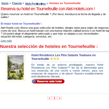
Inicio
Francia
Hoteles en Tournefeuille
Midi-Pyr�n�es
Reserva su hotel en Tournefeuille con Atel-Hotels.com !
Quiere reservar un hotel en Tournefeuille ? ¡Por favor, introduzca la fecha de llegada y de
salida !
El mejor hotel en Tournefeuille !
Atel-Hotels.com ofrece una gran selección de hoteles, ideales tanto para viajes de negocios
como de ocio. Busca un hotel barato con una buena relación calidad-precio o un hotel de luj
? Ud podrá elegir el alojamiento adecuado y que más se adapta a sus necesidades :
situación del hotel, categoría, servicios, etc.
Leer más
Nuestra selección de hoteles en Tournefeuille :
Hotel Residence Les Pins Galants Toulouse en
Tournefeuille
En medio de un entorno privilegiado, nuestro Hotel
Residencia Les Pins Galants*** les da la bienvenida para
sus estancias de una noche a varios meses, para sus
estancias de negocios o de placer. Nuestro establecimiento
está idealmente ubicado ...
<
1
>