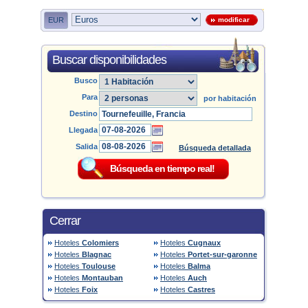
EUR
modificar
Buscar disponibilidades
Busco
Para
por habitación
Destino
Llegada
Salida
Búsqueda detallada
Cerrar
Hoteles
Colomiers
Hoteles
Cugnaux
Hoteles
Blagnac
Hoteles
Portet-sur-garonne
Hoteles
Toulouse
Hoteles
Balma
Hoteles
Montauban
Hoteles
Auch
Hoteles
Foix
Hoteles
Castres