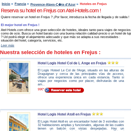
Inicio
Francia
Hoteles en Frejus
Provence-Alpes-C�te d'Azur
Reserva su hotel en Frejus con Atel-Hotels.com !
Quiere reservar un hotel en Frejus ? ¡Por favor, introduzca la fecha de llegada y de salida !
El mejor hotel en Frejus !
Atel-Hotels.com ofrece una gran selección de hoteles, ideales tanto para viajes de negocios
como de ocio. Busca un hotel barato con una buena relación calidad-precio o un hotel de luj
? Ud podrá elegir el alojamiento adecuado y que más se adapta a sus necesidades :
situación del hotel, categoría, servicios, etc.
Leer más
Nuestra selección de hoteles en Frejus :
Hotel Logis Hotel Col de L Ange en Frejus
El Logis Hoteel Le Col de l’Ange, situado en las alturas de
Draguignan y cerca de las principales vías de acceso,
ofrece una experiencia única en cada estancia. Tanto si
viajas por negocios como por placer, disfrutarás de una
am...
99€*
Hotel Logis Hotel Atoll en Frejus
El Logis Hotel Atoll es un encantador hotel de 3 estrellas con
32 habitaciones amplias y funcionales, algunas de las cuales
tienen un balcón con vistas despejadas. Hay un