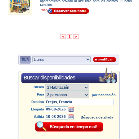
aparcamiento privado al aire libre para los clientes. El hotel
también...
78€*
<
1
>
EUR
modificar
Buscar disponibilidades
Busco
Para
por habitación
Destino
Llegada
Salida
Búsqueda detallada