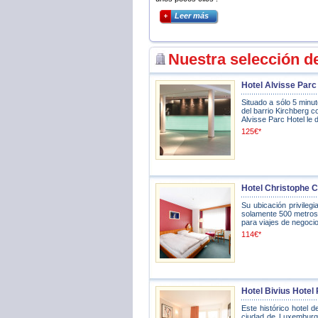
Leer más
Nuestra selección d
Hotel Alvisse Par
Situado a sólo 5 minu
del barrio Kirchberg 
Alvisse Parc Hotel le d
125€*
Hotel Christophe 
Su ubicación privileg
solamente 500 metros d
para viajes de negocio
114€*
Hotel Bivius Hotel
Este histórico hotel d
ciudad de Luxemburgo