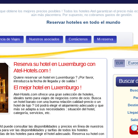
ue obtiene los mejores precios posibles ! Todos los hoteles Atel garantizan el precio más e
aún más placentera. Por supuesto, no cobramos gastos de gestión.
Reservar hoteles en todo el mundo
cia de Viajes
Nuestros asociados
Contáctenos
Mi reserva
Reserva su hotel en Luxemburgo con
EUR
Atel-Hotels.com !
Quiere reservar un hotel en Luxemburgo ? ¡Por favor,
Buscar d
introduzca la fecha de llegada y de salida !
El mejor hotel en Luxemburgo !
Bus
Atel-Hotels.com ofrece una gran selección de hoteles,
Pa
ideales tanto para viajes de negocios como de ocio. Busca
un hotel barato con una buena relación calidad-precio o un
Desti
hotel de lujo ? Ud podrá elegir el alojamiento adecuado y que
más se adapta a sus necesidades : situación del hotel,
Llega
categoría, servicios, etc.
Sali
d puede consultar las disponibilidades y precios en línea de nuestros
 para ver las disponibilidades y tarifas de todos los hoteles
adas de los hoteles para elegir el hotel adecuado. Reserva su hotel con