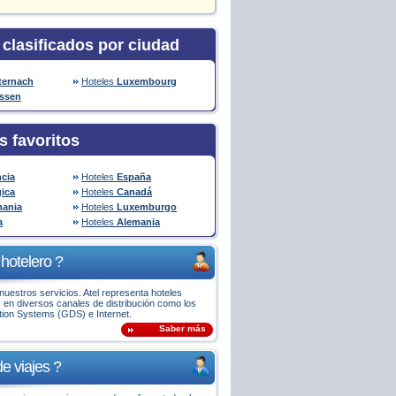
 clasificados por ciudad
ternach
Hoteles
Luxembourg
assen
s favoritos
ncia
Hoteles
España
gica
Hoteles
Canadá
ania
Hoteles
Luxemburgo
a
Hoteles
Alemania
hotelero ?
uestros servicios. Atel representa hoteles
 en diversos canales de distribución como los
ution Systems (GDS) e Internet.
Saber más
e viajes ?