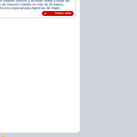
os mejores precios y acceder online a todas las
es de nuestors hoteles en más de 30 paises,
Acceso especial para Agencias de Viajes
Saber más