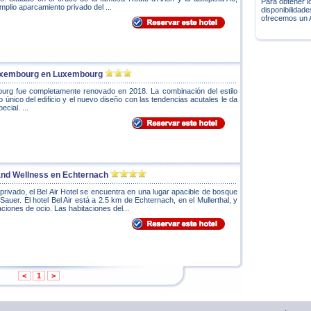
Para obtener l
plio aparcamiento privado del ...
disponibilidad
ofrecemos un 
Luxembourg en Luxembourg
ourg fue completamente renovado en 2018. La combinación del estilo
co único del edificio y el nuevo diseño con las tendencias acutales le da
ecial. ...
l and Wellness en Echternach
privado, el Bel Air Hotel se encuentra en una lugar apacible de bosque
 Sauer. El hotel Bel Air está a 2.5 km de Echternach, en el Mullerthal, y
aciones de ocio. Las habitaciones del...
<
1
>