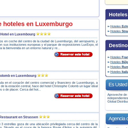
Hoteles
e hoteles en Luxemburgo
Hoteles
Ech
Hoteles
Str
c Hotel en Luxembourg
tos en coche del centro de la ciudad de Luxemburgo, del aeropuerto, y
Destino
con sus instituciones europeas y el parque de exposiciones LuxExpo, el
a la bienvenida en un entorno natural y re...
Hoteles
Fra
Hoteles
Bél
Hoteles
Rum
Hoteles
Itali
Colomb en Luxembourg
iada en el corazón del centro comercial y financiero de Luxemburgo, a
Es Usted 
e la estación central, hace del hotel Christophe Colomb un lugar ideal
s o de placer. Cerca del hot...
Aproveche de n
independientes
Global Distrib
 Restaurant en Strassen
Agencia d
e 3 estrellas goza de una ubicación privilegiada cerca del centro de la
. Situado en el cruce de la famosa Route d'Arlon y la autopista A6,