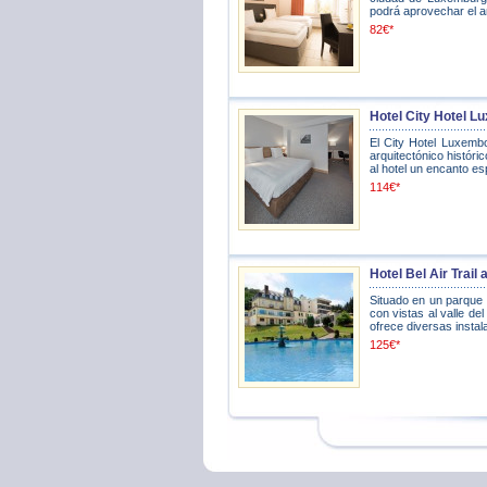
podrá aprovechar el am
82€*
Hotel City Hotel 
El City Hotel Luxemb
arquitectónico históri
al hotel un encanto esp
114€*
Hotel Bel Air Trai
Situado en un parque 
con vistas al valle del
ofrece diversas instal
125€*