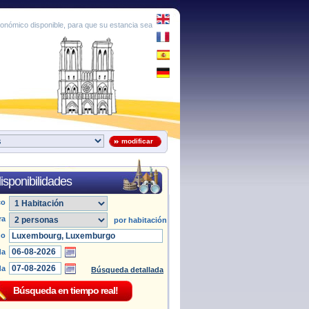
conómico disponible, para que su estancia sea
modificar
isponibilidades
co
ra
por habitación
no
da
da
Búsqueda detallada