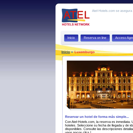
Atel-Hotels.com se asegura q
Inicio
Reserva on line
Acceso Agen
Inicio
Luxemburgo
Reservar un hotel de forma más simple...
Con Atel-Hotels.com, la reserva es inmediata. U
hoteles. Seleccione su fecha de llegada y de ida
disponiblies. Consulte las descripciones detall
unos pocos clics !