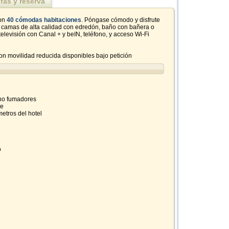
ifas y reserva
con
40 cómodas habitaciones
. Póngase cómodo y disfrute
s: camas de alta calidad con edredón, baño con bañera o
televisión con Canal + y beIN, teléfono, y acceso Wi-Fi
on movilidad reducida disponibles bajo petición
 no fumadores
he
etros del hotel
o