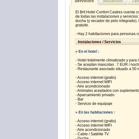
Servicios
Situación
Tar
El Brit Hotel Confort Castres cuenta 
de todas las instalaciones y servicio
ducha (y secador de pelo integrado), 
gratuito.
- Hay 2 habitaciones para personas c
Instalaciones / Servicios
» En el hotel :
- Hotel totalmente climatizado y para
- Se aceptan mascotas : 7 EUR / noc
- Restaurante asociado situado a 50 m
- Acceso internet (gratis)
- Acceso internet WIFI
- Aire acondicionado
- Animales aceptados con suplement
- Aparcamiento privado
- Bar
- Servicio de equipaje
» En las habitaciones :
- Acceso internet (gratis)
- Acceso internet WIFI
- Aire acondicionado
- Cable / Satélite TV
- Ducha