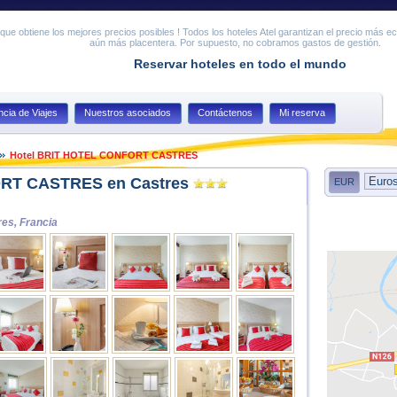
ue obtiene los mejores precios posibles ! Todos los hoteles Atel garantizan el precio más e
aún más placentera. Por supuesto, no cobramos gastos de gestión.
Reservar hoteles en todo el mundo
cia de Viajes
Nuestros asociados
Contáctenos
Mi reserva
Hotel BRIT HOTEL CONFORT CASTRES
RT CASTRES en Castres
EUR
res, Francia