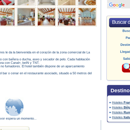
Buscar d
Bus
Pa
Desti
Llega
tres le da la bienvenida en el corazón de la zona comercial de La
Sali
o con bañera o ducha, aseo y secador de pelo. Cada habitación
lana con Canal+, beIN y TNT.
ra no fumadores. El hotel también dispone de un aparcamiento
el bar o cenar en el restaurante asociado, situado a 50 metros del
Destino
Hoteles
Fra
Hoteles
Bél
Hoteles
Rum
Hoteles
Itali
avor espera un momento...