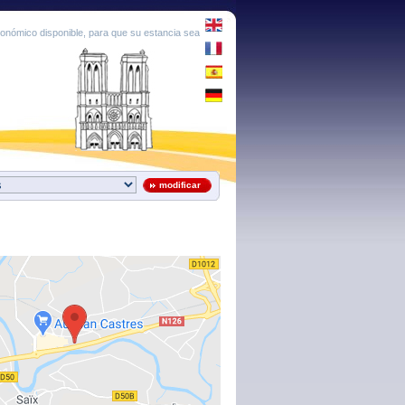
conómico disponible, para que su estancia sea
modificar