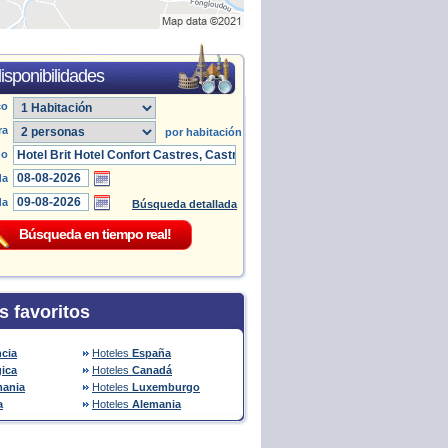
isponibilidades
co
ra
por habitación
no
da
da
Búsqueda detallada
s favoritos
ncia
Hoteles
España
gica
Hoteles
Canadá
ania
Hoteles
Luxemburgo
a
Hoteles
Alemania