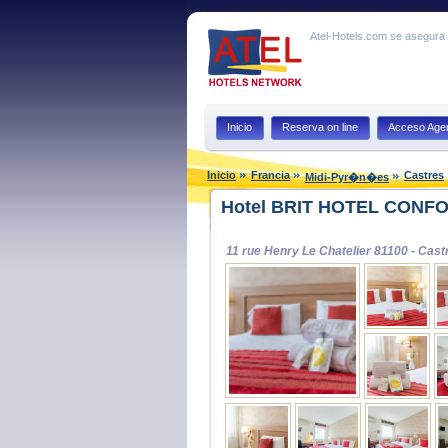
Atel-Hotels.com se asegura q
Inicio
Reserva on line
Acceso Agen
Inicio
Francia
Castres
Midi-Pyr�n�es
Hotel BRIT HOTEL CONFO
11 rue Henry Le Chatelier 81100 - Cast