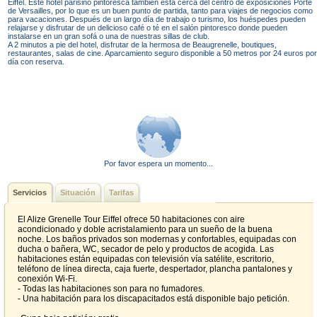
Eiffel. Este hotel parisino pintoresca también está cerca del centro de exposiciones Porte
de Versailles, por lo que es un buen punto de partida, tanto para viajes de negocios como
para vacaciones. Después de un largo día de trabajo o turismo, los huéspedes pueden
relajarse y disfrutar de un delicioso café o té en el salón pintoresco donde pueden
instalarse en un gran sofá o una de nuestras sillas de club.
A 2 minutos a pie del hotel, disfrutar de la hermosa de Beaugrenelle, boutiques,
restaurantes, salas de cine. Aparcamiento seguro disponible a 50 metros por 24 euros por
día con reserva.
Por favor espera un momento...
Servicios
Situación
Tarifas
El Alize Grenelle Tour Eiffel ofrece 50 habitaciones con aire
acondicionado y doble acristalamiento para un sueño de la buena
noche. Los baños privados son modernas y confortables, equipadas con
ducha o bañera, WC, secador de pelo y productos de acogida. Las
habitaciones están equipadas con televisión vía satélite, escritorio,
teléfono de línea directa, caja fuerte, despertador, plancha pantalones y
conexión Wi-Fi.
- Todas las habitaciones son para no fumadores.
- Una habitación para los discapacitados está disponible bajo petición.