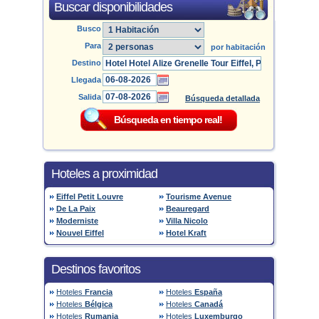
Buscar disponibilidades
Busco
Para
por habitación
Destino
Llegada
Salida
Búsqueda detallada
Hoteles a proximidad
Eiffel Petit Louvre
Tourisme Avenue
De La Paix
Beauregard
Moderniste
Villa Nicolo
Nouvel Eiffel
Hotel Kraft
Destinos favoritos
Hoteles
Francia
Hoteles
España
Hoteles
Bélgica
Hoteles
Canadá
Hoteles
Rumania
Hoteles
Luxemburgo