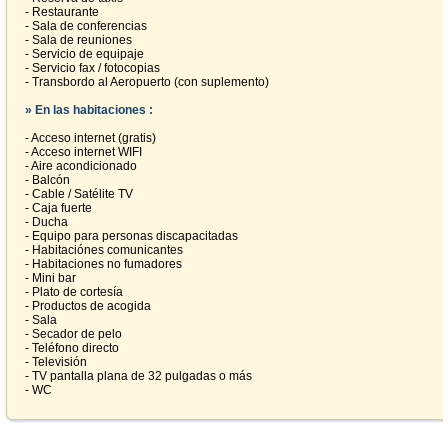
- Restaurante
- Sala de conferencias
- Sala de reuniones
- Servicio de equipaje
- Servicio fax / fotocopias
- Transbordo al Aeropuerto (con suplemento)
» En las habitaciones :
- Acceso internet (gratis)
- Acceso internet WIFI
- Aire acondicionado
- Balcón
- Cable / Satélite TV
- Caja fuerte
- Ducha
- Equipo para personas discapacitadas
- Habitaciónes comunicantes
- Habitaciones no fumadores
- Mini bar
- Plato de cortesía
- Productos de acogida
- Sala
- Secador de pelo
- Teléfono directo
- Televisión
- TV pantalla plana de 32 pulgadas o más
- WC