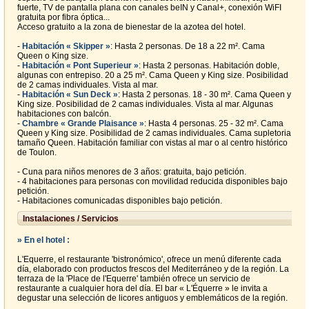
fuerte, TV de pantalla plana con canales beIN y Canal+, conexión WiFI
gratuita por fibra óptica...
Acceso gratuito a la zona de bienestar de la azotea del hotel.
-
Habitación « Skipper »
: Hasta 2 personas. De 18 a 22 m². Cama
Queen o King size.
-
Habitación « Pont Superieur »
: Hasta 2 personas. Habitación doble,
algunas con entrepiso. 20 a 25 m². Cama Queen y King size. Posibilidad
de 2 camas individuales. Vista al mar.
-
Habitación « Sun Deck »
: Hasta 2 personas. 18 - 30 m². Cama Queen y
King size. Posibilidad de 2 camas individuales. Vista al mar. Algunas
habitaciones con balcón.
-
Chambre « Grande Plaisance »
: Hasta 4 personas. 25 - 32 m². Cama
Queen y King size. Posibilidad de 2 camas individuales. Cama supletoria
tamaño Queen. Habitación familiar con vistas al mar o al centro histórico
de Toulon.
- Cuna para niños menores de 3 años: gratuita, bajo petición.
- 4 habitaciones para personas con movilidad reducida disponibles bajo
petición.
- Habitaciones comunicadas disponibles bajo petición.
Instalaciones / Servicios
» En el hotel :
L'Equerre, el restaurante 'bistronómico', ofrece un menú diferente cada
día, elaborado con productos frescos del Mediterráneo y de la región. La
terraza de la 'Place de l'Equerre' también ofrece un servicio de
restaurante a cualquier hora del día. El bar « L'Équerre » le invita a
degustar una selección de licores antiguos y emblemáticos de la región.