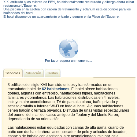
XIX, atribuido a los talleres de Eiffel, ha sido totalmente restaurado y alberga ahora el bar-
restaurante L'Équerre.
Una piscina en la azotea con cabina de tratamiento y solárium está disponible para los
huéspedes del hotel.
El hotel dispone de un aparcamiento privado y seguro en la Place de l'Equerre.
Por favor espera un momento...
Servicios
Situación
Tarifas
3 edificios del siglo XVII han sido unidos y transformados en un
encantador hotel de
62 habitaciones
. El hotel ofrece habitaciones
dobles, algunas con entrepiso, habitaciones triples, habitaciones
familiares y dormitorios. Las habitaciones, distribuidas en 4 niveles,
incluyen aire acondicionado, TV de pantalla plana, baño privado y
acceso gratuito a Internet Wi-Fi en todo el hotel. Algunas habitaciones
tienen balcón o terraza privados. Disfrutan de unas vistas espectaculares
del puerto, del mar, del casco antiguo de Toulon y del Monte Faron,
dependiendo de su orientación.
Las habitaciones están equipadas con camas de alta gama, cuarto de
baño con ducha o bañera, aseo, secador de pelo y artículos de tocador;
espacio de trabajo con escritorio, aire acondicionado, minibar, caja