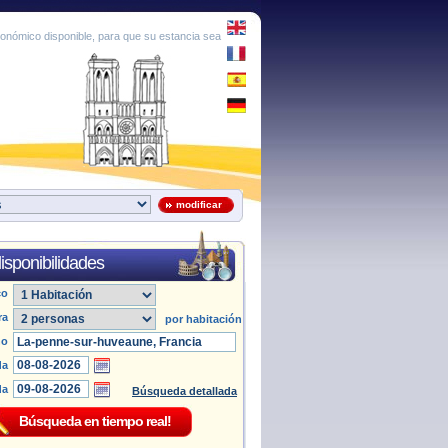
conómico disponible, para que su estancia sea
modificar
isponibilidades
co
ra
por habitación
no
da
da
Búsqueda detallada