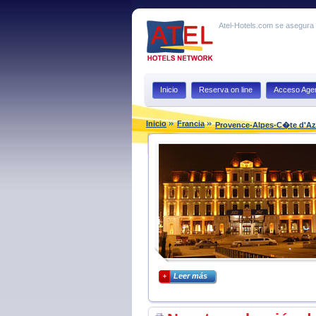
Atel-Hotels.com se asegura q
Inicio
Reserva on line
Acceso Agen
Inicio
Francia
Provence-Alpes-C�te d'Az
Leer más