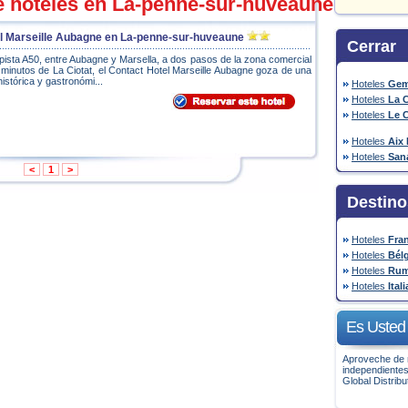
e hoteles en La-penne-sur-huveaune
el Marseille Aubagne en La-penne-sur-huveaune
Cerrar
opista A50, entre Aubagne y Marsella, a dos pasos de la zona comercial
 minutos de La Ciotat, el Contact Hotel Marseille Aubagne goza de una
histórica y gastronómi...
Hoteles
Gem
Hoteles
La 
Hoteles
Le C
Hoteles
Aix
Hoteles
San
<
1
>
Destino
Hoteles
Fra
Hoteles
Bél
Hoteles
Rum
Hoteles
Itali
Es Usted 
Aproveche de n
independientes
Global Distrib