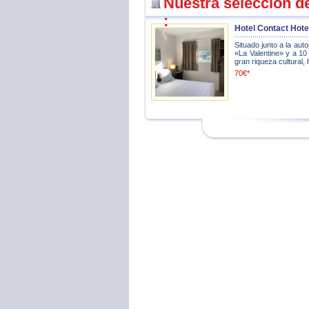
Nuestra selección d
:
Hotel Contact Hot
Situado junto a la aut
«La Valentine» y a 10
gran riqueza cultural, 
70€*