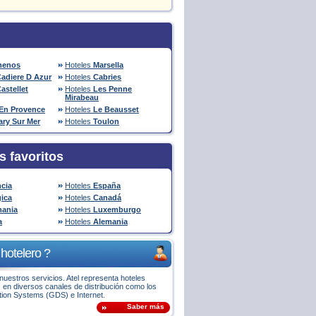
enos
Hoteles
Marsella
Cadiere D Azur
Hoteles
Cabries
astellet
Hoteles
Les Penne
Mirabeau
 En Provence
Hoteles
Le Beausset
ary Sur Mer
Hoteles
Toulon
s favoritos
ncia
Hoteles
España
gica
Hoteles
Canadá
ania
Hoteles
Luxemburgo
a
Hoteles
Alemania
hotelero ?
uestros servicios. Atel representa hoteles
 en diversos canales de distribución como los
ution Systems (GDS) e Internet.
Saber más