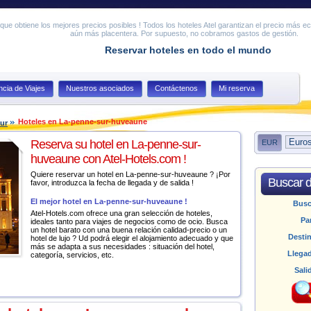
ue obtiene los mejores precios posibles ! Todos los hoteles Atel garantizan el precio más e
aún más placentera. Por supuesto, no cobramos gastos de gestión.
Reservar hoteles en todo el mundo
cia de Viajes
Nuestros asociados
Contáctenos
Mi reserva
Hoteles en La-penne-sur-huveaune
ur
Reserva su hotel en La-penne-sur-
EUR
huveaune con Atel-Hotels.com !
Quiere reservar un hotel en La-penne-sur-huveaune ? ¡Por
Buscar d
favor, introduzca la fecha de llegada y de salida !
El mejor hotel en La-penne-sur-huveaune !
Bus
Atel-Hotels.com ofrece una gran selección de hoteles,
Pa
ideales tanto para viajes de negocios como de ocio. Busca
un hotel barato con una buena relación calidad-precio o un
Desti
hotel de lujo ? Ud podrá elegir el alojamiento adecuado y que
más se adapta a sus necesidades : situación del hotel,
Llega
categoría, servicios, etc.
Sali