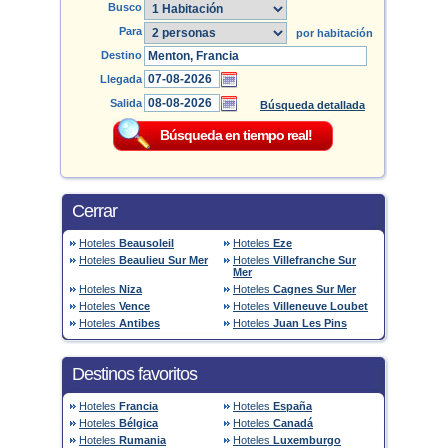
Busco
Para
por habitación
Destino
Llegada
Salida
Búsqueda detallada
Cerrar
Hoteles
Beausoleil
Hoteles
Eze
Hoteles
Beaulieu Sur Mer
Hoteles
Villefranche Sur
Mer
Hoteles
Niza
Hoteles
Cagnes Sur Mer
Hoteles
Vence
Hoteles
Villeneuve Loubet
Hoteles
Antibes
Hoteles
Juan Les Pins
Destinos favoritos
Hoteles
Francia
Hoteles
España
Hoteles
Bélgica
Hoteles
Canadá
Hoteles
Rumania
Hoteles
Luxemburgo