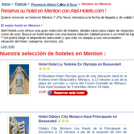
Inicio
Francia
Hoteles en Menton
Provence-Alpes-C�te d'Azur
Reserva su hotel en Menton con Atel-Hotels.com !
Quiere reservar un hotel en Menton ? ¡Por favor, introduzca la fecha de llegada y de salida !
El mejor hotel en Menton !
Atel-Hotels.com ofrece una gran selección de hoteles, ideales tanto para viajes de negocios
como de ocio. Busca un hotel barato con una buena relación calidad-precio o un hotel de luj
? Ud podrá elegir el alojamiento adecuado y que más se adapta a sus necesidades :
situación del hotel, categoría, servicios, etc.
Leer más
Nuestra selección de hoteles en Menton :
Hotel Hotel La Tonkine Ex Olympia en Beausoleil
El Boutique-Hotel Olympia goza de una ubicación ideal en la
frontera entre Beausoleil y Mónaco, a 13 minutos a pie de la
playa de Lervotto y cerca del Forum Grimaldi de Mónaco.
Este hotel boutique de 3 estrellas ofrece 33 habit...
103€*
Hotel Odalys City Monaco Haut Principaute en
Beausoleil
Odalys City Monaco Les Hauts de la Principaute se
encuentra a 15 minutos a pie de la estación de tren de