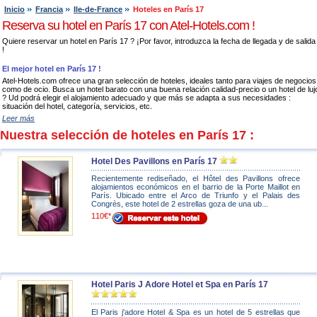
Inicio
Francia
Ile-de-France
Hoteles en París 17
Reserva su hotel en París 17 con Atel-Hotels.com !
Quiere reservar un hotel en París 17 ? ¡Por favor, introduzca la fecha de llegada y de salida
!
El mejor hotel en París 17 !
Atel-Hotels.com ofrece una gran selección de hoteles, ideales tanto para viajes de negocios
como de ocio. Busca un hotel barato con una buena relación calidad-precio o un hotel de luj
? Ud podrá elegir el alojamiento adecuado y que más se adapta a sus necesidades :
situación del hotel, categoría, servicios, etc.
Leer más
Nuestra selección de hoteles en París 17 :
Hotel Des Pavillons en París 17
Recientemente rediseñado, el Hôtel des Pavillons ofrece
alojamientos económicos en el barrio de la Porte Maillot en
París. Ubicado entre el Arco de Triunfo y el Palais des
Congrès, este hotel de 2 estrellas goza de una ub...
110€*
Hotel Paris J Adore Hotel et Spa en París 17
El Paris j'adore Hotel & Spa es un hotel de 5 estrellas que