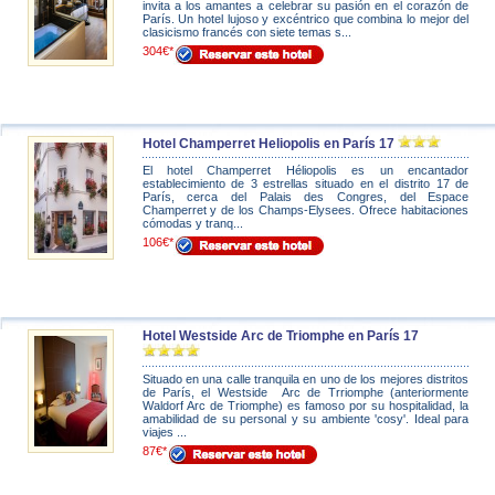
invita a los amantes a celebrar su pasión en el corazón de
París. Un hotel lujoso y excéntrico que combina lo mejor del
clasicismo francés con siete temas s...
304€*
Hotel Champerret Heliopolis en París 17
El hotel Champerret Héliopolis es un encantador
establecimiento de 3 estrellas situado en el distrito 17 de
París, cerca del Palais des Congres, del Espace
Champerret y de los Champs-Elysees. Ofrece habitaciones
cómodas y tranq...
106€*
Hotel Westside Arc de Triomphe en París 17
Situado en una calle tranquila en uno de los mejores distritos
de París, el Westside Arc de Trriomphe (anteriormente
Waldorf Arc de Triomphe) es famoso por su hospitalidad, la
amabilidad de su personal y su ambiente 'cosy'. Ideal para
viajes ...
87€*