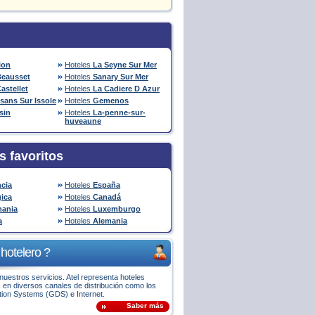
lon
Hoteles
La Seyne Sur Mer
Beausset
Hoteles
Sanary Sur Mer
astellet
Hoteles
La Cadiere D Azur
sans Sur Issole
Hoteles
Gemenos
sin
Hoteles
La-penne-sur-
huveaune
s favoritos
ncia
Hoteles
España
gica
Hoteles
Canadá
ania
Hoteles
Luxemburgo
a
Hoteles
Alemania
hotelero ?
uestros servicios. Atel representa hoteles
 en diversos canales de distribución como los
ution Systems (GDS) e Internet.
Saber más